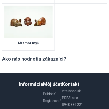
Mramor myš
Ako nás hodnotia zákazníci?
Informácie
Môj účet
Kontakt
vitalishop.sk
Prihlásiť
PRESI s.r.o.
Registrovať
0948 886 221