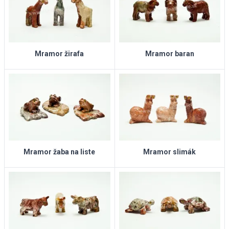
Mramor žirafa
Mramor baran
Mramor žaba na liste
Mramor slimák