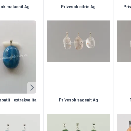
sok malachit Ag
Prívesok citrín Ag
Prív
patit - extrakvalita
Prívesok sagenit Ag