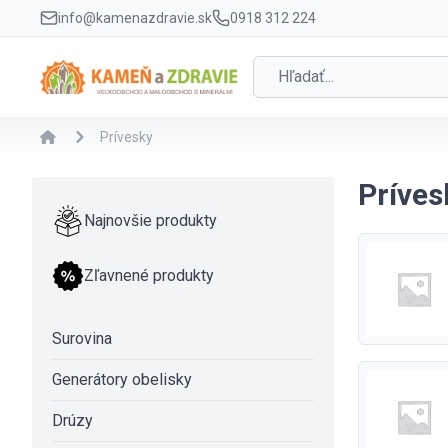
info@kamenazdravie.sk
0918 312 224
Prívesky
Príves
Najnovšie produkty
Zľavnené produkty
Surovina
Generátory obelisky
Drúzy