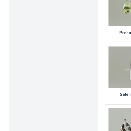
Prehni
Seleni