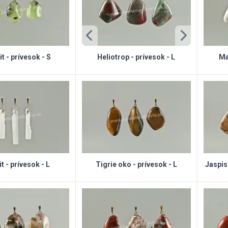
t - prívesok - S
Heliotrop - prívesok - L
Ma
t - prívesok - L
Tigrie oko - prívesok - L
Jaspis