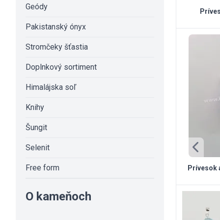
Geódy
Príve
Pakistanský ónyx
Stromčeky šťastia
Doplnkový sortiment
Himalájska soľ
Knihy
Šungit
Selenit
Free form
Prívesok a
O kameňoch