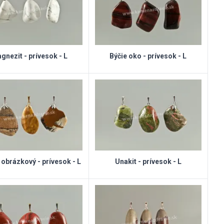
gnezit - prívesok - L
Býčie oko - prívesok - L
 obrázkový - prívesok - L
Unakit - prívesok - L