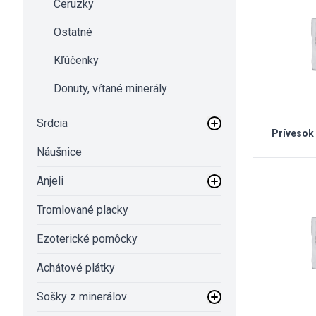
Ceruzky
Ostatné
Kľúčenky
Donuty, vŕtané minerály
Srdcia
Prívesok 
Náušnice
Anjeli
Tromlované placky
Ezoterické pomôcky
Achátové plátky
Sošky z minerálov