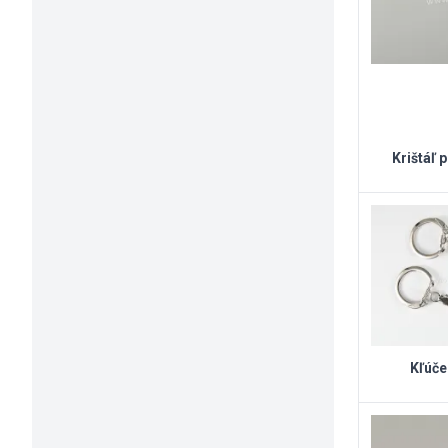
Krištáľ 
Kľúče