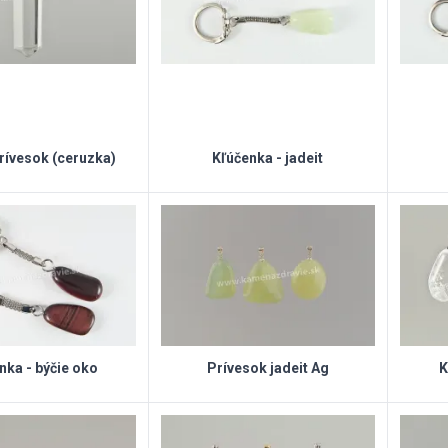
prívesok (ceruzka)
Kľúčenka - jadeit
nka - býčie oko
Prívesok jadeit Ag
K