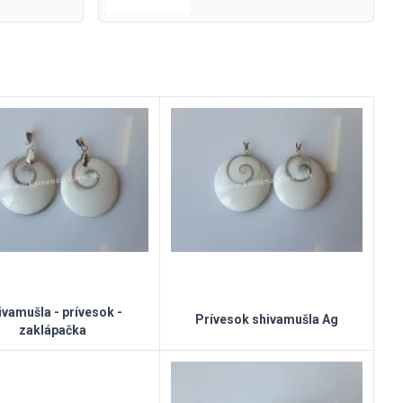
ivamušla - prívesok -
Prívesok shivamušla Ag
zaklápačka