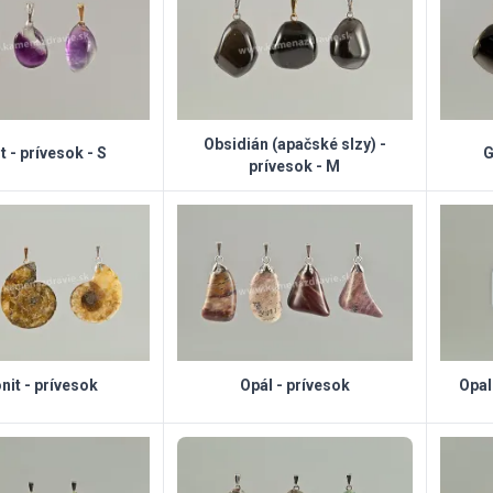
Obsidián (apačské slzy) -
t - prívesok - S
G
prívesok - M
it - prívesok
Opál - prívesok
Opali