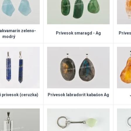
 akvamarín zeleno-
Prívesok smaragd - Ag
Príves
modrý
li prívesok (ceruzka)
Prívesok labradorit kabašon Ag